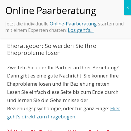
Zum
Beziehungs-Retter.de
Tipps und Beratung bei Beziehungsproblemen
Inhalt
springen
Jetzt die individuelle
Online-Paarberatung
starten und
mit einem Experten chatten:
Los geht’s…
Eheratgeber: So werden Sie Ihre
Eheprobleme lösen
Zweifeln Sie oder Ihr Partner an Ihrer Beziehung?
Dann gibt es eine gute Nachricht: Sie können Ihre
Eheprobleme lösen und Ihr Beziehung retten.
Lesen Sie einfach diese Seite bis zum Ende durch
und lernen Sie die Geheimnisse der
Beziehungspsychologie, oder für ganz Eilige:
Hier
geht’s direkt zum Fragebogen
.