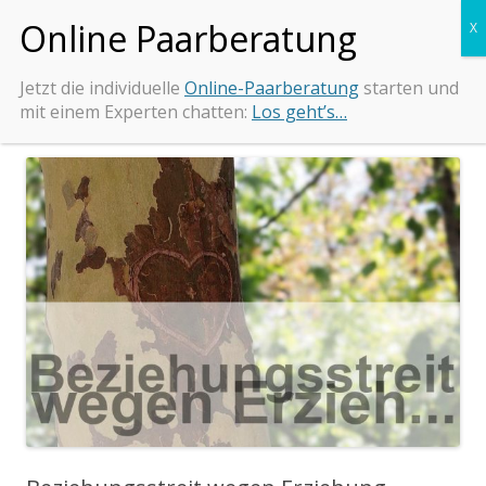
Zum
Beziehungs-Retter.de
Tipps und Beratung bei Beziehungsproblemen
Inhalt
springen
Jetzt die individuelle
Online-Paarberatung
starten und
mit einem Experten chatten:
Los geht’s…