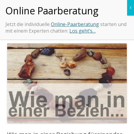
Zum
Beziehungs-Retter.de
Tipps und Beratung bei Beziehungsproblemen
Inhalt
springen
Jetzt die individuelle
Online-Paarberatung
starten und
mit einem Experten chatten:
Los geht’s…