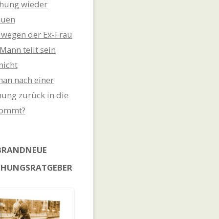
hung wieder
auen
t wegen der Ex-Frau
Mann teilt sein
nicht
an nach einer
ung zurück in die
kommt?
BRANDNEUE
EHUNGSRATGEBER