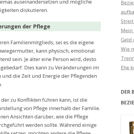
hemas auseinandersetzen und mögliche
Bezie
igkeiten diskutieren.
aufb
Strei
erungen der Pflege
Mein 
Geld 
teren Familienmitglieds, sei es die eigene
Wie m
hwiegermutter, kann physisch, emotional
Trenn
tend sein. Je älter eine Person wird, desto
legebedarf. Dies kann zu Veränderungen im
Ehe 
n und die Zeit und Energie der Pflegenden
.
DER 
 der zu Konflikten führen kann, ist die
BEZI
rstellung von Pflege innerhalb der Familie.
enen Ansichten darüber, wie die Pflege
rchgeführt werden sollte. Während einige
Hilfe setzen, möchten andere die Pflege