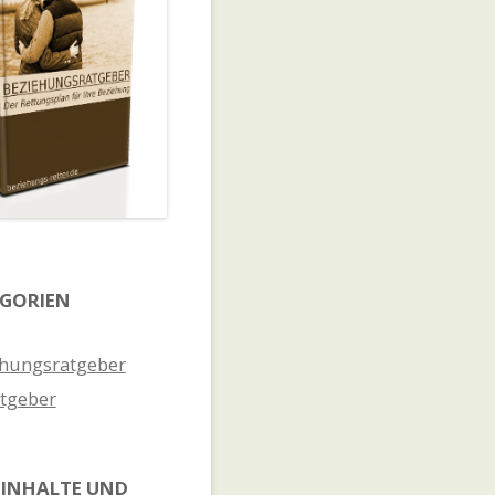
GORIEN
hungsratgeber
tgeber
INHALTE UND