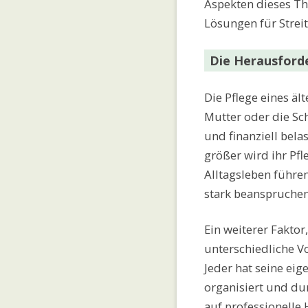
Aspekten dieses T
Lösungen für Streit
Die Herausford
Die Pflege eines äl
Mutter oder die Sc
und finanziell belas
größer wird ihr Pf
Alltagsleben führe
stark beanspruchen
Ein weiterer Faktor,
unterschiedliche Vo
Jeder hat seine eig
organisiert und du
auf professionelle 