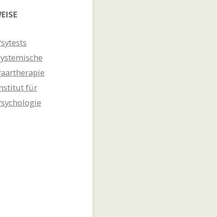
EISE
sytests
Systemische
Paartherapie
nstitut für
Psychologie