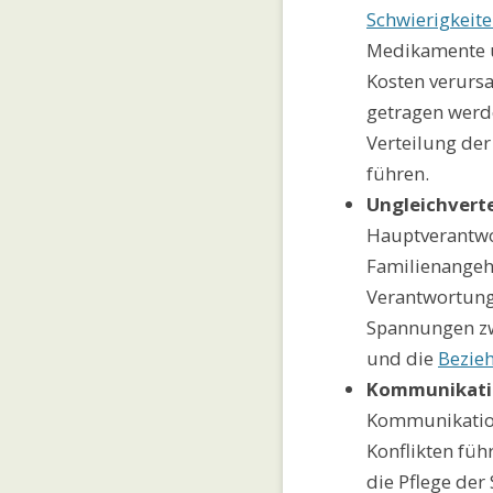
Schwierigkeit
Medikamente u
Kosten verursa
getragen werd
Verteilung der 
führen.
Ungleichvert
Hauptverantwo
Familienangeh
Verantwortung
Spannungen zw
und die
Bezie
Kommunikati
Kommunikation
Konflikten fü
die Pflege de