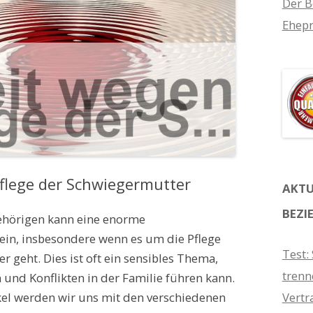
Der B
Ehepr
Pflege der Schwiegermutter
AKTU
BEZI
ehörigen kann eine enorme
in, insbesondere wenn es um die Pflege
Test:
 geht. Dies ist oft ein sensibles Thema,
trenn
und Konflikten in der Familie führen kann.
kel werden wir uns mit den verschiedenen
Vertr