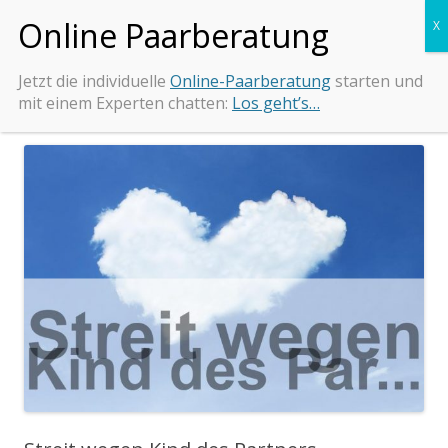
Zum
Beziehungs-Retter.de
Tipps und Beratung bei Beziehungsproblemen
Inhalt
springen
Jetzt die individuelle
Online-Paarberatung
starten und
mit einem Experten chatten:
Los geht’s…