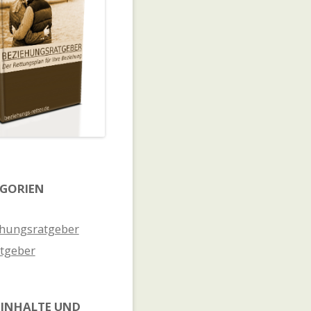
GORIEN
hungsratgeber
tgeber
INHALTE UND