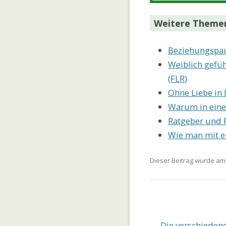
Weitere Theme
Beziehungspau
Weiblich gefüh
(FLR)
Ohne Liebe in 
Warum in eine
Ratgeber und 
Wie man mit e
Dieser Beitrag wurde a
Beitrags-
←
Die verschiedene