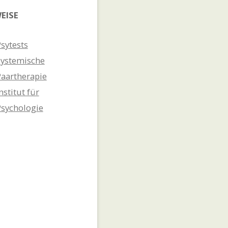
EISE
sytests
Systemische
Paartherapie
nstitut für
Psychologie