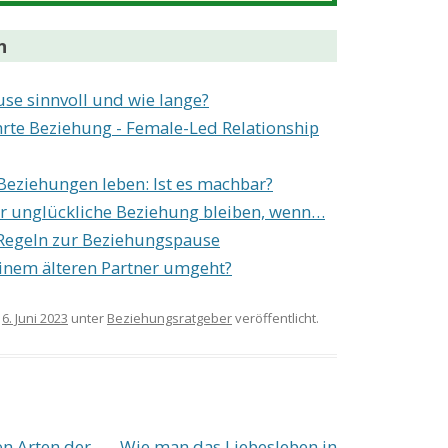
n
se sinnvoll und wie lange?
rte Beziehung - Female-Led Relationship
Beziehungen leben: Ist es machbar?
r unglückliche Beziehung bleiben, wenn…
Regeln zur Beziehungspause
inem älteren Partner umgeht?
m
6. Juni 2023
unter
Beziehungsratgeber
veröffentlicht.
n Arten der
Wie man das Liebesleben in