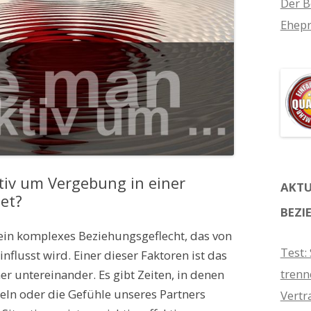
Der B
Ehepr
tiv um Vergebung in einer
AKTU
et?
BEZI
 ein komplexes Beziehungsgeflecht, das von
Test:
influsst wird. Einer dieser Faktoren ist das
trenn
er untereinander. Es gibt Zeiten, in denen
deln oder die Gefühle unseres Partners
Vertr