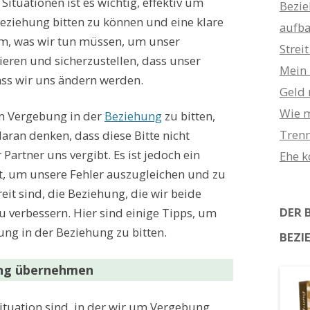
 Situationen ist es wichtig, effektiv um
Bezie
eziehung bitten zu können und eine klare
aufb
m, was wir tun müssen, um unser
Strei
ieren und sicherzustellen, dass unser
Mein 
dass wir uns ändern werden.
Geld 
Wie m
um Vergebung in der
Beziehung
zu bitten,
Trenn
aran denken, dass diese Bitte nicht
 Partner uns vergibt. Es ist jedoch ein
Ehe 
t, um unsere Fehler auszugleichen und zu
reit sind, die Beziehung, die wir beide
DER 
u verbessern. Hier sind einige Tipps, um
ung in der Beziehung zu bitten.
BEZI
ung übernehmen
Situation sind, in der wir um Vergebung