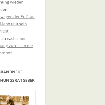
hung wieder
auen
t wegen der Ex-Frau
Mann teilt sein
nicht
an nach einer
ung zurück in die
kommt?
BRANDNEUE
EHUNGSRATGEBER