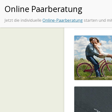
Jetzt die individuelle
Online-Paarberatung
starten und mi
Tipps und Beratung be
Beziehungs
BEZIEHUNG RETTEN