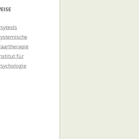
EISE
sytests
Systemische
Paartherapie
nstitut für
Psychologie