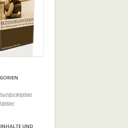
GORIEN
hungsratgeber
tgeber
INHALTE UND