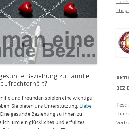
Der B
Ehepr
gesunde Beziehung zu Familie
AKTU
aufrechterhält?
BEZI
ilie und Freunden spielen eine wichtige
Test:
eben. Sie bieten uns Unterstützung,
Liebe
trenn
 Eine gesunde Beziehung zu ihnen zu
slich, um ein glückliches und erfülltes
Vertr