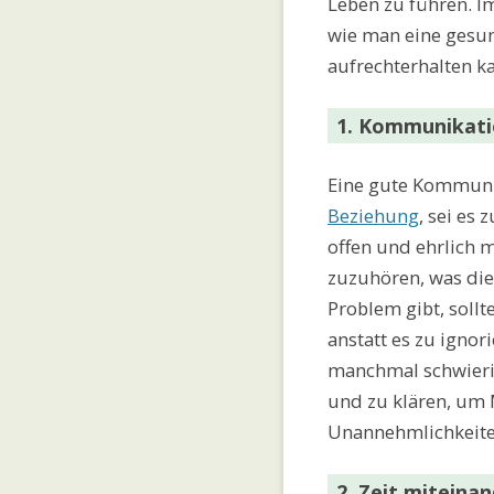
Leben zu führen. I
wie man eine ges
aufrechterhalten k
1. Kommunikatio
Eine gute Kommunik
Beziehung
, sei es 
offen und ehrlich 
zuzuhören, was die
Problem gibt, soll
anstatt es zu igno
manchmal schwierig 
und zu klären, um 
Unannehmlichkeite
2. Zeit miteina