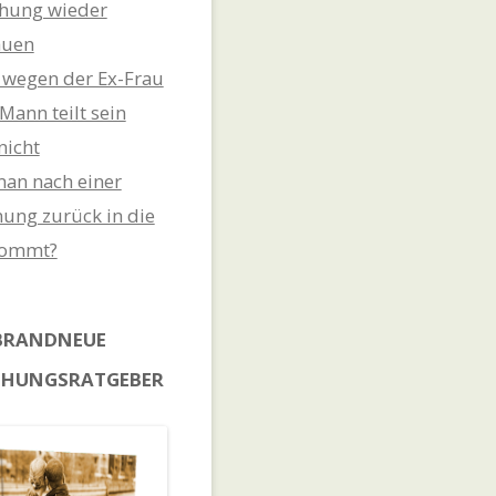
hung wieder
auen
t wegen der Ex-Frau
Mann teilt sein
nicht
an nach einer
ung zurück in die
kommt?
BRANDNEUE
EHUNGSRATGEBER