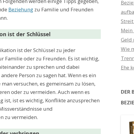
m Folgenden werden einige Tipps gegeben,
Bezie
unde
Beziehung
zu Familie und Freunden
aufb
ann.
Strei
Mein 
n ist der Schlüssel
Geld 
Wie m
ation ist der Schlüssel zu jeder
Trenn
zur Familie oder zu Freunden. Es ist wichtig,
miteinander zu sprechen und dabei
Ehe 
 andere Person zu sagen hat. Wenn es ein
te man versuchen, es gemeinsam zu lösen,
DER 
rieren oder zu vermeiden. Auch wenn es
ist, ist es wichtig, Konflikte anzusprechen
BEZI
Missverständnisse und
n zu vermeiden.
nder verbringen