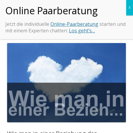
Zum
Beziehungs-Retter.de
Tipps und Beratung bei Beziehungsproblemen
Inhalt
springen
Jetzt die individuelle
Online-Paarberatung
starten und
mit einem Experten chatten:
Los geht’s…