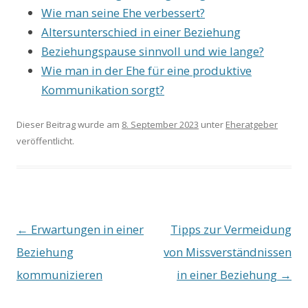
Wie man seine Ehe verbessert?
Altersunterschied in einer Beziehung
Beziehungspause sinnvoll und wie lange?
Wie man in der Ehe für eine produktive
Kommunikation sorgt?
Dieser Beitrag wurde am
8. September 2023
unter
Eheratgeber
veröffentlicht.
Beitrags-
←
Erwartungen in einer
Tipps zur Vermeidung
Navigation
Beziehung
von Missverständnissen
kommunizieren
in einer Beziehung
→