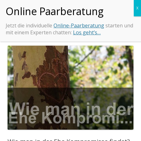
Zum
Beziehungs-Retter.de
Tipps und Beratung bei Beziehungsproblemen
Inhalt
springen
Jetzt die individuelle
Online-Paarberatung
starten und
mit einem Experten chatten:
Los geht’s…