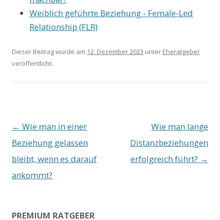
Weiblich geführte Beziehung - Female-Led
Relationship (FLR)
Dieser Beitrag wurde am
12. Dezember 2023
unter
Eheratgeber
veröffentlicht.
Beitrags-
←
Wie man in einer
Wie man lange
Navigation
Beziehung gelassen
Distanzbeziehungen
bleibt, wenn es darauf
erfolgreich führt?
→
ankommt?
PREMIUM RATGEBER