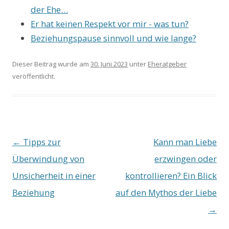
der Ehe…
Er hat keinen Respekt vor mir - was tun?
Beziehungspause sinnvoll und wie lange?
Dieser Beitrag wurde am
30. Juni 2023
unter
Eheratgeber
veröffentlicht.
Beitrags-
←
Tipps zur
Kann man Liebe
Navigation
Überwindung von
erzwingen oder
Unsicherheit in einer
kontrollieren? Ein Blick
Beziehung
auf den Mythos der Liebe
→