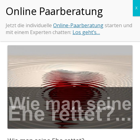
Zum
Beziehungs-Retter.de
Tipps und Beratung bei Beziehungsproblemen
Inhalt
springen
Jetzt die individuelle
Online-Paarberatung
starten und
mit einem Experten chatten:
Los geht’s…