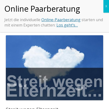
Zum
Beziehungs-Retter.de
Tipps und Beratung bei Beziehungsproblemen
Inhalt
springen
Jetzt die individuelle
Online-Paarberatung
starten und
mit einem Experten chatten:
Los geht’s…