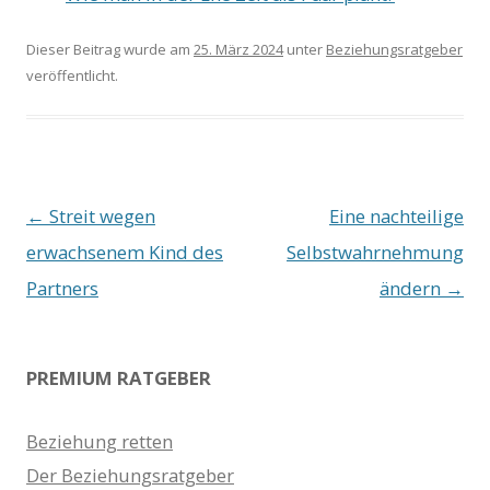
Dieser Beitrag wurde am
25. März 2024
unter
Beziehungsratgeber
veröffentlicht.
Beitrags-
←
Streit wegen
Eine nachteilige
Navigation
erwachsenem Kind des
Selbstwahrnehmung
Partners
ändern
→
PREMIUM RATGEBER
Beziehung retten
Der Beziehungsratgeber