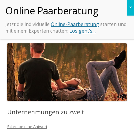
Zum
Beziehungs-Retter.de
Tipps und Beratung bei Beziehungsproblemen
Inhalt
springen
Jetzt die individuelle
Online-Paarberatung
starten und
mit einem Experten chatten:
Los geht’s…
Unternehmungen zu zweit
Schreibe eine Antwort