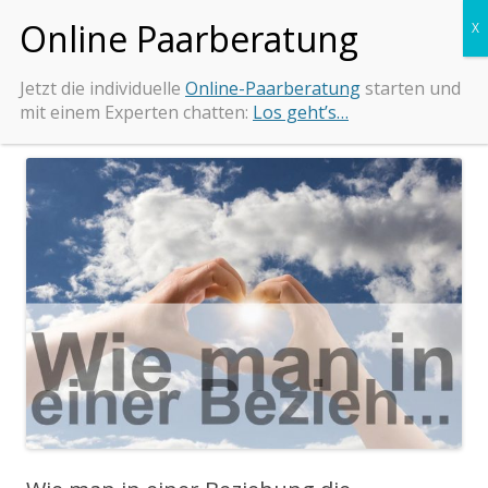
Zum
Beziehungs-Retter.de
Tipps und Beratung bei Beziehungsproblemen
Inhalt
springen
Jetzt die individuelle
Online-Paarberatung
starten und
mit einem Experten chatten:
Los geht’s…