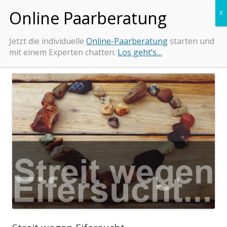
Zum
Beziehungs-Retter.de
Tipps und Beratung bei Beziehungsproblemen
Inhalt
springen
Jetzt die individuelle
Online-Paarberatung
starten und
mit einem Experten chatten:
Los geht’s…