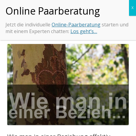
Zum
Beziehungs-Retter.de
Tipps und Beratung bei Beziehungsproblemen
Inhalt
springen
Jetzt die individuelle
Online-Paarberatung
starten und
mit einem Experten chatten:
Los geht’s…