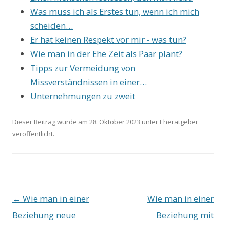
Was muss ich als Erstes tun, wenn ich mich
scheiden…
Er hat keinen Respekt vor mir - was tun?
Wie man in der Ehe Zeit als Paar plant?
Tipps zur Vermeidung von
Missverständnissen in einer…
Unternehmungen zu zweit
Dieser Beitrag wurde am
28. Oktober 2023
unter
Eheratgeber
veröffentlicht.
Beitrags-
←
Wie man in einer
Wie man in einer
Navigation
Beziehung neue
Beziehung mit